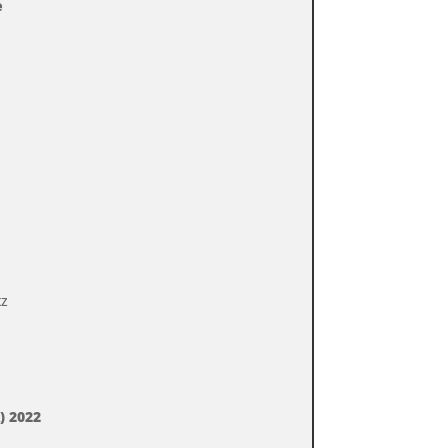
e
z
tz
 2022