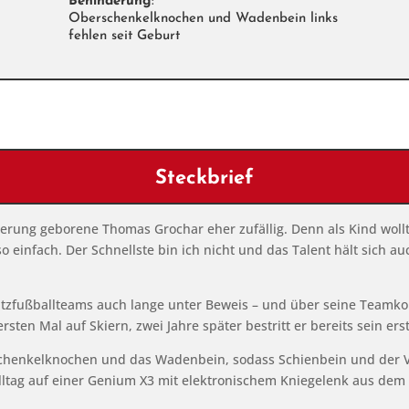
Behinderung
:
Oberschenkelknochen und Wadenbein links
fehlen seit Geburt
Steckbrief
erung geborene Thomas Grochar eher zufällig. Denn als Kind wollt
 einfach. Der Schnellste bin ich nicht und das Talent hält sich a
r Sitzfußballteams auch lange unter Beweis – und über seine Teamk
rsten Mal auf Skiern, zwei Jahre später bestritt er bereits sein er
schenkelknochen und das Wadenbein, sodass Schienbein und der Vo
Alltag auf einer Genium X3 mit elektronischem Kniegelenk aus dem