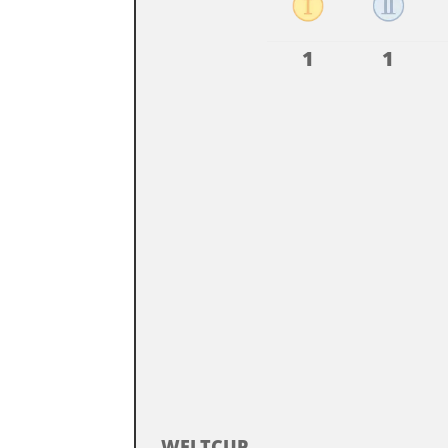
1
1
WELTCUP