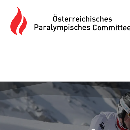
Drücken Sie Alt+M um das Hauptmenü zu öffnen oder Escape um e