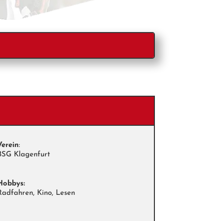
Verein
:
BSG Klagenfurt
Hobbys:
Radfahren, Kino, Lesen