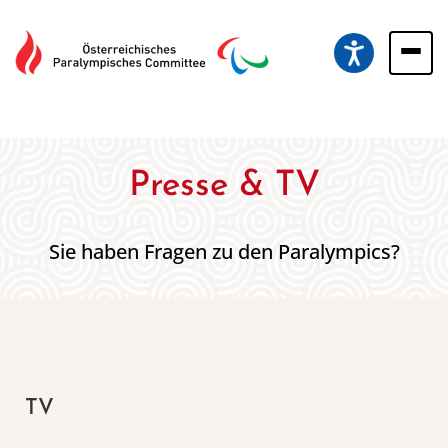
Drücken Sie Alt+M um das Hauptmenü zu öffnen oder Escape um e
Hauptna
Presse & TV
Sie haben Fragen zu den Paralympics?
TV