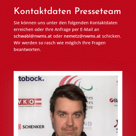
Kontaktdaten Presseteam
Sie können uns unter den folgenden Kontaktdaten
erreichen oder Ihre Anfrage per E-Mail an
schwabl@nwms.at
oder
nemetz@nwms.at
schicken.
Wir werden so rasch wie möglich Ihre Fragen
beantworten.