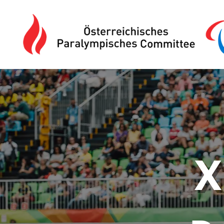
Drücken Sie Alt+M um das Hauptmenü zu öffnen oder Escape um e
X