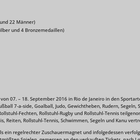
n und 22 Männer)
Silber und 4 Bronzemedaillen)
on 07. – 18. September 2016 in Rio de Janeiro in den Sportarte
ußball 7-a-side, Goalball, Judo, Gewichtheben, Rudern, Segeln,
, Rollstuhl-Fechten, Rollstuhl-Rugby und Rollstuhl-Tennis teilg
nis, Reiten, Rollstuhl-Tennis, Schwimmen, Segeln und Kanu vertr
 ein regelrechter Zuschauermagnet und infolgedessen verfolgt
eitgrößten Spielen, gemessen an den verkauften Tickets, nach L