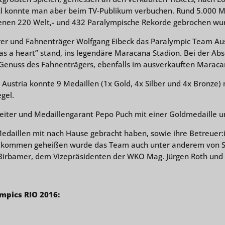
hl konnte man aber beim TV-Publikum verbuchen. Rund 5.000 M
 denen 220 Welt,- und 432 Paralympische Rekorde gebrochen wu
rer und Fahnenträger Wolfgang Eibeck das Paralympic Team Aust
as a heart” stand, ins legendäre Maracana Stadion. Bei der Abs
 Genuss des Fahnenträgers, ebenfalls im ausverkauften Maraca
Austria konnte 9 Medaillen (1x Gold, 4x Silber und 4x Bronze
gel.
 Reiter und Medaillengarant Pepo Puch mit einer Goldmedaille u
Medaillen mit nach Hause gebracht haben, sowie ihre Betreuer
illkommen geheißen wurde das Team auch unter anderem von S
irbamer, dem Vizepräsidenten der WKO Mag. Jürgen Roth und v
mpics RIO 2016: