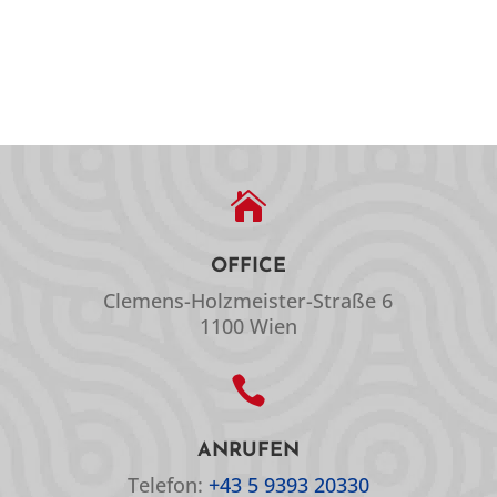

OFFICE
Clemens-Holzmeister-Straße 6
1100 Wien

ANRUFEN
Telefon:
+43 5 9393 20330