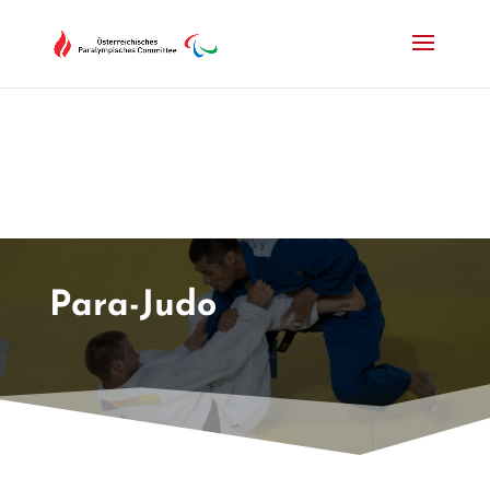
Drücken Sie Alt+M um das Hauptmenü zu öffnen oder Escape um e
Para-Judo