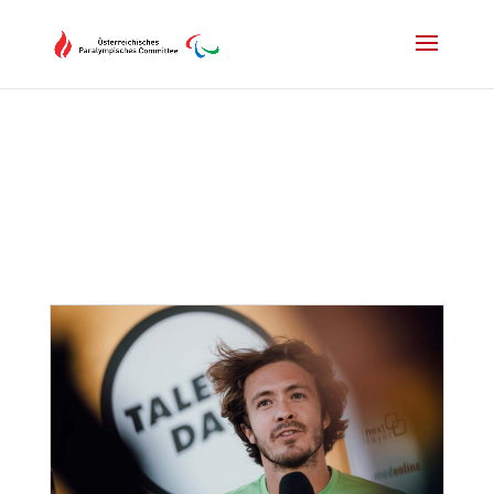
Drücken Sie Alt+M um das Hauptmenü zu öffnen oder Escape um e