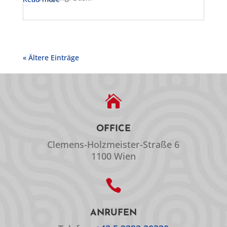
« Ältere Einträge

OFFICE
Clemens-Holzmeister-Straße 6
1100 Wien

ANRUFEN