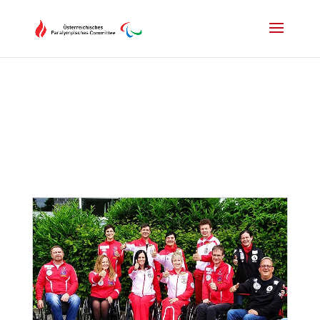
Drücken Sie Alt+M um das Hauptmenü zu öffnen oder Escape um e