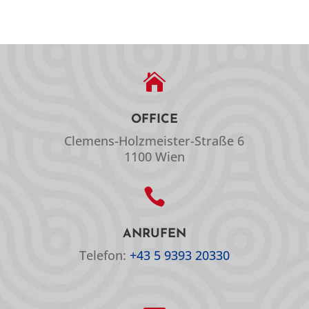

OFFICE
Clemens-Holzmeister-Straße 6
1100 Wien

ANRUFEN
Telefon:
+43 5 9393 20330