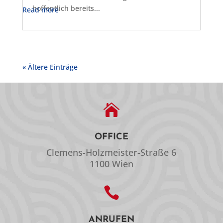
hoffentlich bereits...
Read more
« Ältere Einträge

OFFICE
Clemens-Holzmeister-Straße 6
1100 Wien

ANRUFEN