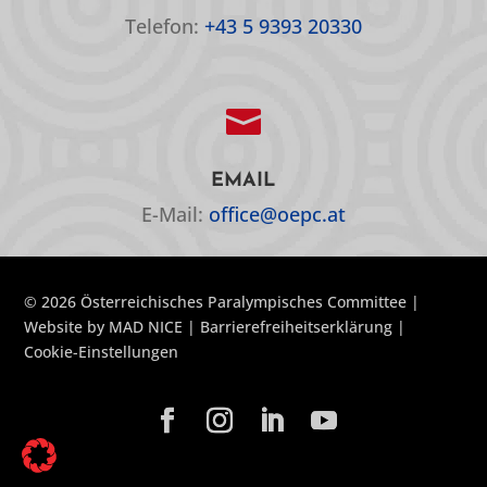
Telefon:
+43 5 9393 20330

EMAIL
E-Mail:
office@oepc.at
© 2026 Österreichisches Paralympisches Committee |
Website by
MAD NICE
|
Barrierefreiheitserklärung
|
Cookie-Einstellungen