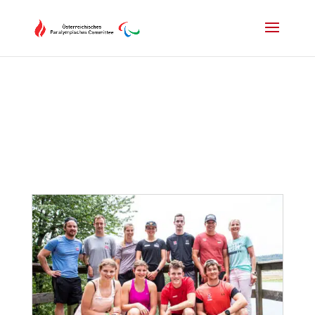
Drücken Sie Alt+M um das Hauptmenü zu öffnen oder Escape um e