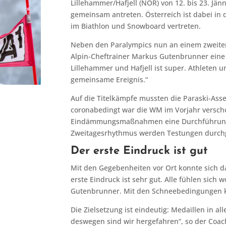
Lillehammer/Hafjell (NOR) von 12. bis 23. Jän
gemeinsam antreten. Österreich ist dabei in
im Biathlon und Snowboard vertreten.
Neben den Paralympics nun an einem zweiten 
Alpin-Cheftrainer Markus Gutenbrunner eine b
Lillehammer und Hafjell ist super. Athleten u
gemeinsame Ereignis.“
Auf die Titelkämpfe mussten die Paraski-Asse
coronabedingt war die WM im Vorjahr versc
Eindämmungsmaßnahmen eine Durchführung 
Zweitagesrhythmus werden Testungen durchg
Der erste Eindruck ist gut
Mit den Gegebenheiten vor Ort konnte sich d
erste Eindruck ist sehr gut. Alle fühlen sich 
Gutenbrunner. Mit den Schneebedingungen k
Die Zielsetzung ist eindeutig: Medaillen in al
deswegen sind wir hergefahren“, so der Coac