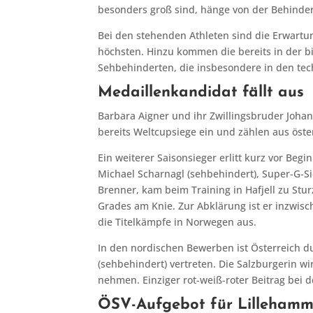
besonders groß sind, hänge von der Behinde
Bei den stehenden Athleten sind die Erwart
höchsten. Hinzu kommen die bereits in der b
Sehbehinderten, die insbesondere in den tec
Medaillenkandidat fällt aus
Barbara Aigner und ihr Zwillingsbruder Joha
bereits Weltcupsiege ein und zählen aus öste
Ein weiterer Saisonsieger erlitt kurz vor Beg
Michael Scharnagl (sehbehindert), Super-G-S
Brenner, kam beim Training in Hafjell zu Stu
Grades am Knie. Zur Abklärung ist er inzwisc
die Titelkämpfe in Norwegen aus.
In den nordischen Bewerben ist Österreich du
(sehbehindert) vertreten. Die Salzburgerin wi
nehmen. Einziger rot-weiß-roter Beitrag bei 
ÖSV-Aufgebot für Lillehamm