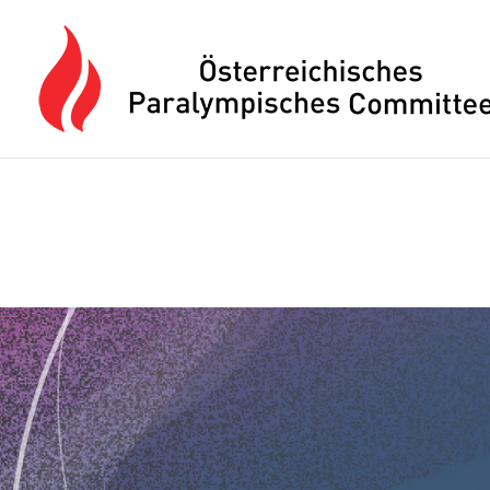
Drücken Sie Alt+M um das Hauptmenü zu öffnen oder Escape um e