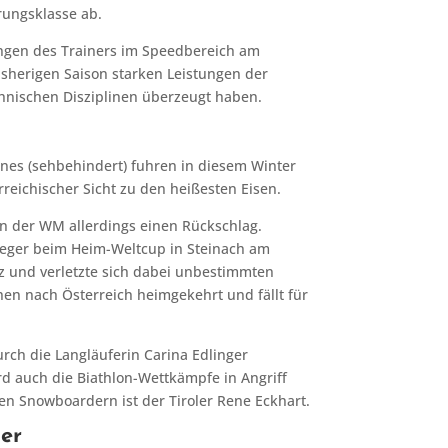
rungsklasse ab.
ungen des Trainers im Speedbereich am
isherigen Saison starken Leistungen der
hnischen Disziplinen überzeugt haben.
nnes (sehbehindert) fuhren in diesem Winter
rreichischer Sicht zu den heißesten Eisen.
inn der WM allerdings einen Rückschlag.
ieger beim Heim-Weltcup in Steinach am
rz und verletzte sich dabei unbestimmten
hen nach Österreich heimgekehrt und fällt für
rch die Langläuferin Carina Edlinger
rd auch die Biathlon-Wettkämpfe in Angriff
den Snowboardern ist der Tiroler Rene Eckhart.
er