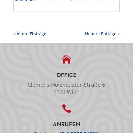
« Ältere Einträge
Neuere Enträge »

OFFICE
Clemens-Holzmeister-Straße 6
1100 Wien

ANRUFEN