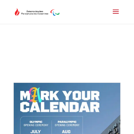
Drücken Sie Alt+M um das Hauptmenü zu öffnen oder Escape um e