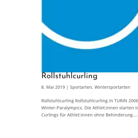
Rollstuhlcurling
8. Mai 2019
|
Sportarten
,
Wintersportarten
Rollstuhlcurling Rollstuhlcurling In TURIN 2
Winter-Paralympics. Die Athlet:innen starten 
Curlings für Athlet:innen ohne Behinderung...