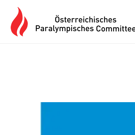
Drücken Sie Alt+M um das Hauptmenü zu öffnen oder Escape um e