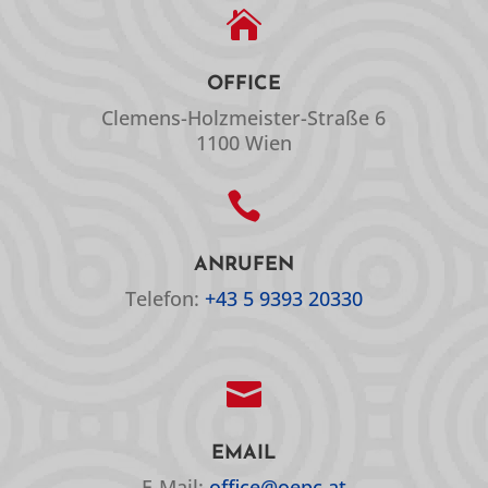

OFFICE
Clemens-Holzmeister-Straße 6
1100 Wien

ANRUFEN
Telefon:
+43 5 9393 20330

EMAIL
E-Mail:
office@oepc.at