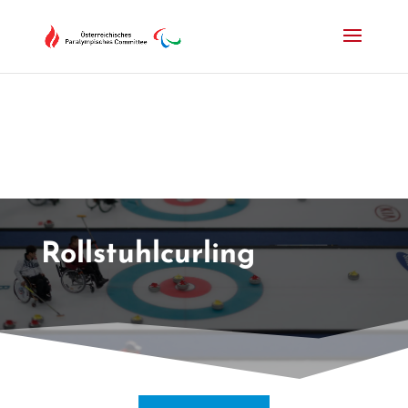
Drücken Sie Alt+M um das Hauptmenü zu öffnen oder Escape um e
Rollstuhlcurling