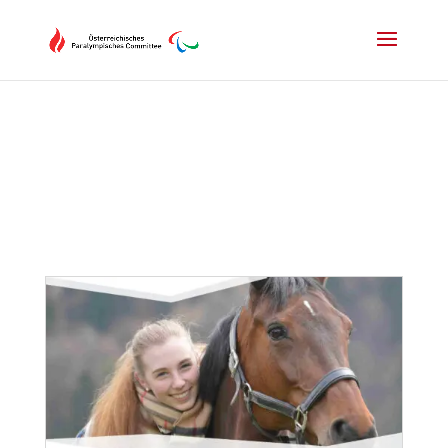
Drücken Sie Alt+M um das Hauptmenü zu öffnen oder Escape um e