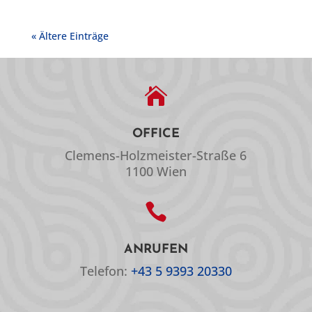
« Ältere Einträge

OFFICE
Clemens-Holzmeister-Straße 6
1100 Wien

ANRUFEN
Telefon:
+43 5 9393 20330