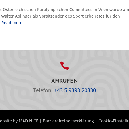
des Österreichischen Paralympischen Committees in Wien wurde a
 Walter Ablinger als Vorsitzender des Sportlerbeirates für den
.
Read more

ANRUFEN
Telefon:
+43 5 9393 20330
ebsite by
MAD NICE
|
Barrierefreiheitserklärung
|
Cookie-Einstel