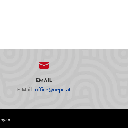
m

EMAIL
E-Mail:
office@oepc.at
lungen