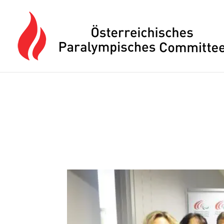
Drücken Sie Alt+M um das Hauptmenü zu öffnen oder Escape um e