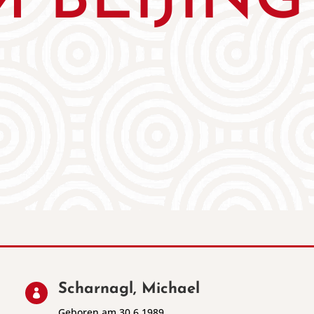
 BEIJING
Scharnagl, Michael

Geboren am 30.6.1989