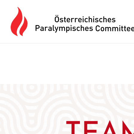
Drücken Sie Alt+M um das Hauptmenü zu öffnen oder Escape um e