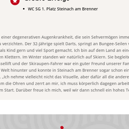

WC SG 1. Platz Steinach am Brenner
, einer degenerativen Augenkrankheit, die sein Sehvermögen immer 
zu verzichten. Der 32-Jährige spielt Darts, springt an Bungee-Seile
n als Kind gern und viel Sport gemacht. Ich bin auf dem Land an 
 Klettern. Im Winter standen wir natürlich auf Skiern. Sie beglei
ellift und der Skiraupen-Fahrer war ein guter Freund unserer Famil
ser Welt hinunter und konnte in Steinach am Brenner sogar schon e
 „Ich nehme vielleicht nicht das Visuelle, aber dafür all die ande
m die Ohren und zerrt an mir, ich muss körperlich dagegen arbeite
 Start. Darüber freue ich mich, weil wir dann schnell ein hohes 