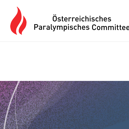
Drücken Sie Alt+M um das Hauptmenü zu öffnen oder Escape um e