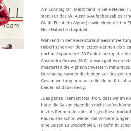
Am Sonntag (24. März) fand in Sella Nevea (IT
statt. Für das Ski Austria-Aufgebot gab es er
Guide Elisabeth Aigner) sowie einen dritten 
Nico Haberl zu bejubeln.
Während in der Riesentorlauf-Gesamtwertung
Haberl schon vor dem letzten Rennen als Sie
nochmal spannend. 80 Punkte betrug der Vor
Alexandra Rexova (SVK), diesen galt es im le
meisterten die Aigner-Schwestern mit Bravour
Durchgang carvten die beiden zur Bestzeit un
Gesamtwertung nun auch die kleine Kristallku
beiden ist dabei riesig:
„Das ganze Team ist total froh, dass wir im R
hätte die Saison eigentlich nicht laufen könne
letztes Rennen der diesjährigen Riesentorlauf-
Pause, ehe schon wieder die Vorbereitungen fü
eine Saison zu wiederholen, ist definitiv sch