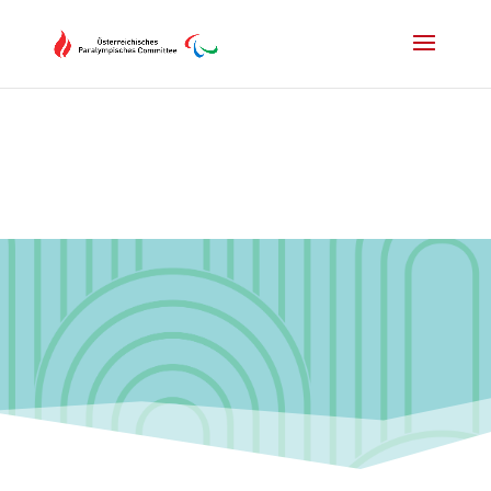
Drücken Sie Alt+M um das Hauptmenü zu öffnen oder Escape um e