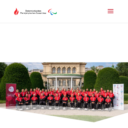
Drücken Sie Alt+M um das Hauptmenü zu öffnen oder Escape um e