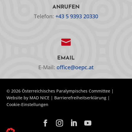
ANRUFEN
Telefon:
+43 5 9393 20330

EMAIL
E-Mail:
office@oepc.at
© 2026 Österreichisches Paralympisches Committee |
Website by
MAD NICE
|
Barrierefreiheitserklärung
|
Cookie-Einstellungen