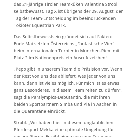
das 21-jährige Tiroler Teamküken Valentina Strobl
selbstbewusst. Tag X ist übrigens der 29. August, der
Tag der Team-Entscheidung im beeindruckenden
Tokioter Equestrian Park.
Das Selbstbewusstsein gründet sich auf Fakten:
Ende Mai setzten Österreichs „Fantastische Vier“
beim internationalen Turnier in München-Riem mit
Platz 2 im Nationenpreis ein Ausrufezeichen!
„Pepo gibt in unserem Team die Präzision vor. Wenn
der Rest von uns das abliefert, was jeder von uns
kann, dann ist vieles möglich. Für mich ist es etwas
ganz Besonderes, in diesem Team reiten zu dürfen“,
sagt die Paralympics-Debütantin, die mit ihren
beiden Sportpartnern Simba und Pia in Aachen in
die Quarantäne einrückt.
Strobl: „Wir haben hier in diesem unglaublichen
Pferdesport-Mekka eine optimale Umgebung für
unsere Pferde. Es gibt einen genauen Trainings-