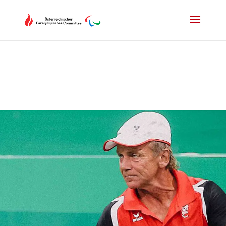
Drücken Sie Alt+M um das Hauptmenü zu öffnen oder Escape um e