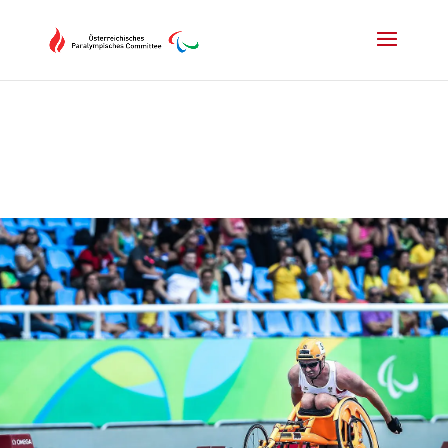
Drücken Sie Alt+M um das Hauptmenü zu öffnen oder Escape um e