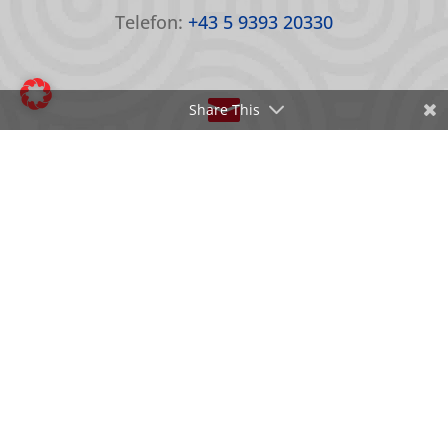
Telefon:
+43 5 9393 20330

Share This
EMAIL
E-Mail:
office@oepc.at
© 2026 Österreichisches Paralympisches Committee |
Website by
MAD NICE
|
Barrierefreiheitserklärung
|
Cookie-Einstellungen