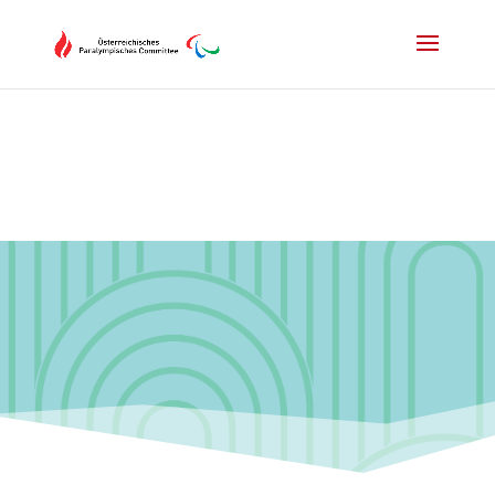
Drücken Sie Alt+M um das Hauptmenü zu öffnen oder Escape um e