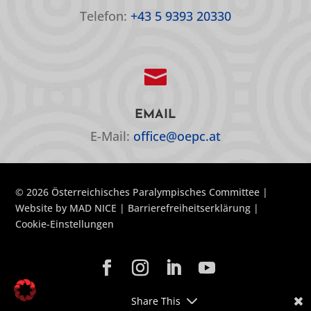
Telefon:
+43 5 9393 20330

EMAIL
E-Mail:
office@oepc.at
© 2026 Österreichisches Paralympisches Committee |
Website by
MAD NICE
|
Barrierefreiheitserklärung
|
Cookie-Einstellungen
Share This