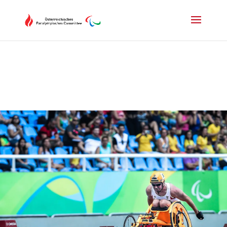
Drücken Sie Alt+M um das Hauptmenü zu öffnen oder Escape um e