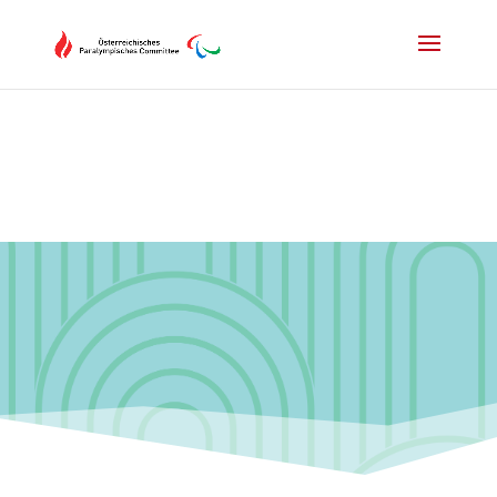
Drücken Sie Alt+M um das Hauptmenü zu öffnen oder Escape um e