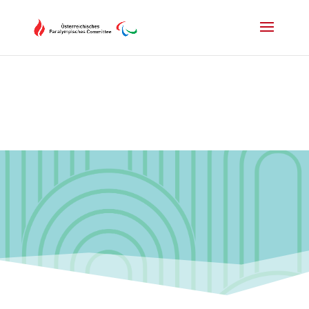
Drücken Sie Alt+M um das Hauptmenü zu öffnen oder Escape um e