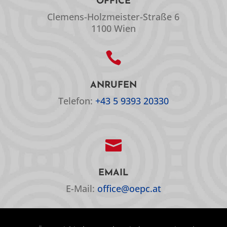
OFFICE
Clemens-Holzmeister-Straße 6
1100 Wien

ANRUFEN
Telefon:
+43 5 9393 20330

EMAIL
E-Mail:
office@oepc.at