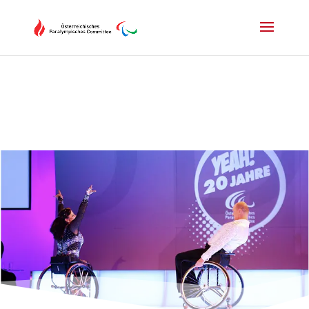
Drücken Sie Alt+M um das Hauptmenü zu öffnen oder Escape um e