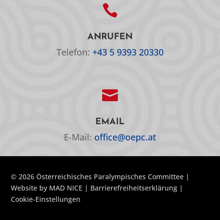

ANRUFEN
Telefon:
+43 5 9393 20330

EMAIL
E-Mail:
office@oepc.at
© 2026 Österreichisches Paralympisches Committee |
Website by
MAD NICE
|
Barrierefreiheitserklärung
|
Cookie-Einstellungen