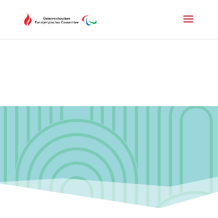
Drücken Sie Alt+M um das Hauptmenü zu öffnen oder Escape um e