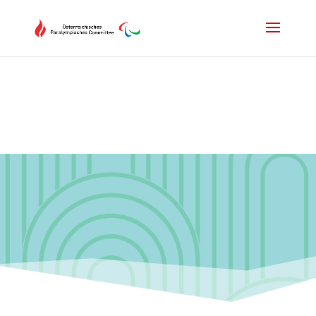
Drücken Sie Alt+M um das Hauptmenü zu öffnen oder Escape um e