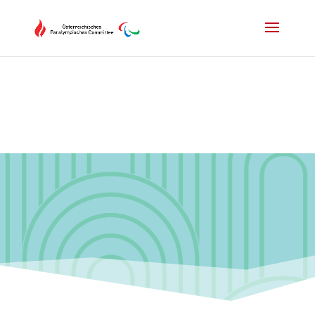
Drücken Sie Alt+M um das Hauptmenü zu öffnen oder Escape um e