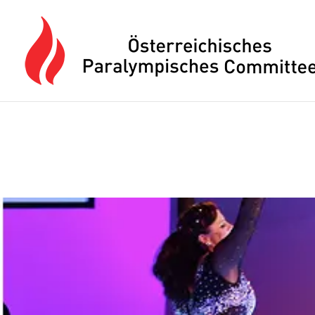
Drücken Sie Alt+M um das Hauptmenü zu öffnen oder Escape um e