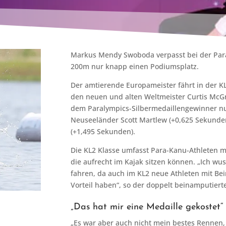
Markus Mendy Swoboda verpasst bei der Pa
200m nur knapp einen Podiumsplatz.
Der amtierende Europameister fährt in der K
den neuen und alten Weltmeister Curtis McGra
dem Paralympics-Silbermedaillengewinner nu
Neuseeländer Scott Martlew (+0,625 Sekunden
(+1,495 Sekunden).
Die KL2 Klasse umfasst Para-Kanu-Athleten m
die aufrecht im Kajak sitzen können. „Ich wus
fahren, da auch im KL2 neue Athleten mit Be
Vorteil haben“, so der doppelt beinamputier
„Das hat mir eine Medaille gekostet“
„Es war aber auch nicht mein bestes Rennen, 