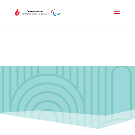
Drücken Sie Alt+M um das Hauptmenü zu öffnen oder Escape um e