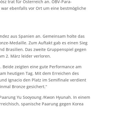
oósz trat für Österreich an. ÖBV-Para-
 war ebenfalls vor Ort um eine bestmögliche
nandez aus Spanien an. Gemeinsam holte das
nze-Medaille. Zum Auftakt gab es einen Sieg
d Brasilien. Das zweite Gruppenspiel gegen
m 2. März leider verloren.
l. Beide zeigten eine gute Performance am
 am heutigen Tag. Mit dem Erreichen des
nd Ignacio den Platz im Semifinale verdient
inmal Bronze gesichert.“
e Paarung Yu Sooyoung /Kwon Hyunah. In einem
rreichisch, spanische Paarung gegen Korea