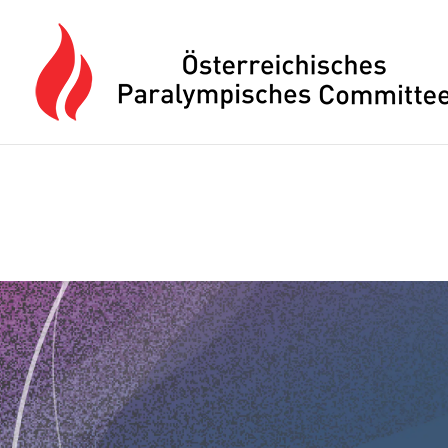
Drücken Sie Alt+M um das Hauptmenü zu öffnen oder Escape um e