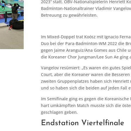
2023“ statt. ÖBV-Nationalspielerin Henriett K
Badminton-Nationaltrainer Vladimir Vangelov
Betreuung zu gewährleisten.
Im Mixed-Doppel trat Koósz mit Ignacio Fer
Duo bei der Para-Badminton-WM 2022 die Bro
gegen Jaime Aranguiz/Ana Gomes aus Chile un
die Koreaner Chor Jungman/Lee Sun Ae ging a
Vangelov resümiert: „Es waren ein gutes Spie
Court, aber die Koreaner waren die Besseren
zweiten Gruppenplatzes haben sich Henriett u
und so haben sich die beiden auf jeden Fall e
Im Semifinale ging es gegen die Koreanisch
hart umkämpften Match musste sich die öste
geschlagen geben.
Endstation Viertelfinale