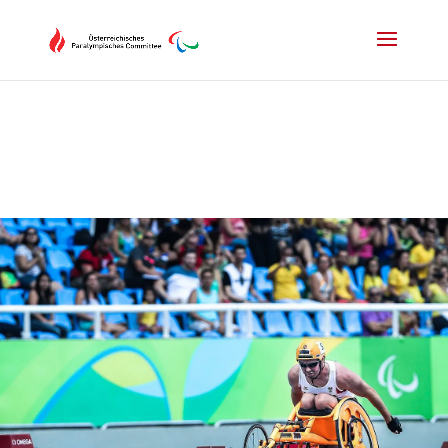
Drücken Sie Alt+M um das Hauptmenü zu öffnen oder Escape um e