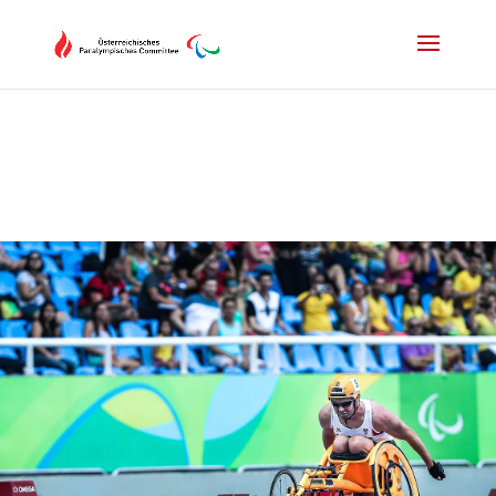
Drücken Sie Alt+M um das Hauptmenü zu öffnen oder Escape um e