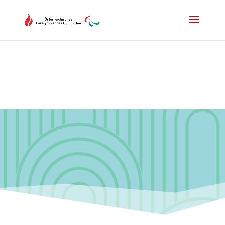
Drücken Sie Alt+M um das Hauptmenü zu öffnen oder Escape um e