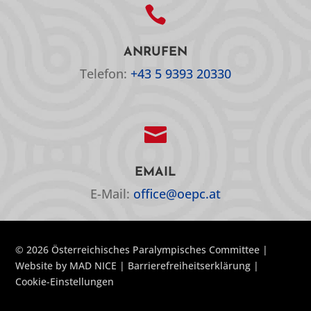

ANRUFEN
Telefon:
+43 5 9393 20330

EMAIL
E-Mail:
office@oepc.at
© 2026 Österreichisches Paralympisches Committee |
Website by
MAD NICE
|
Barrierefreiheitserklärung
|
Cookie-Einstellungen