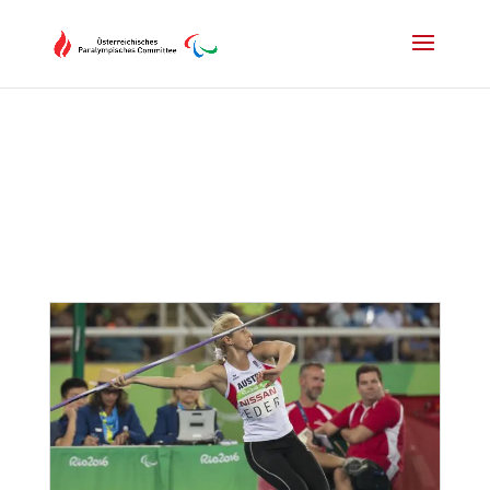
Drücken Sie Alt+M um das Hauptmenü zu öffnen oder Escape um e