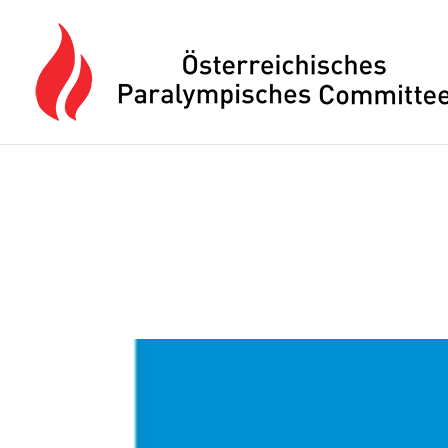
Drücken Sie Alt+M um das Hauptmenü zu öffnen oder Escape um e