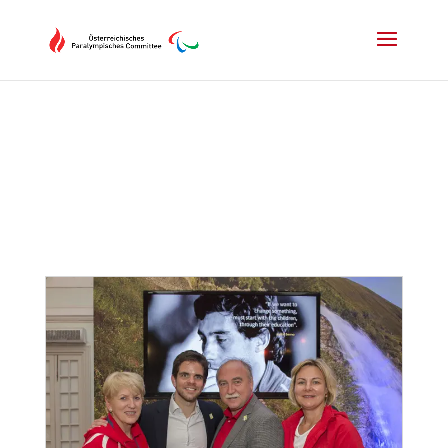
Drücken Sie Alt+M um das Hauptmenü zu öffnen oder Escape um e