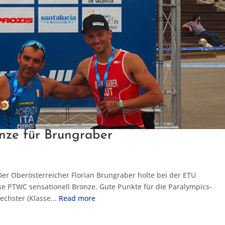
nze für Brungraber
Der Oberösterreicher Florian Brungraber holte bei der ETU
se PTWC sensationell Bronze. Gute Punkte für die Paralympics-
echster (Klasse...
Read more