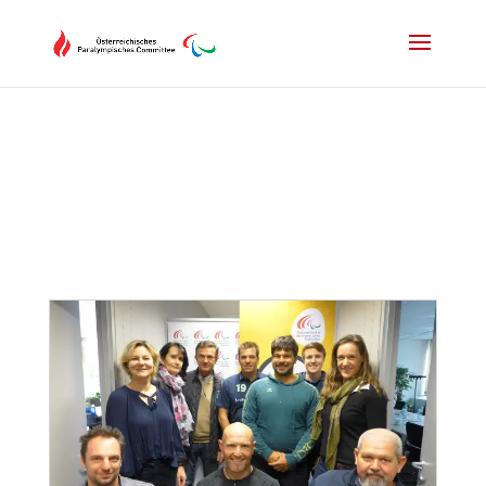
Drücken Sie Alt+M um das Hauptmenü zu öffnen oder Escape um e