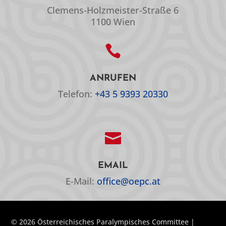
Clemens-Holzmeister-Straße 6
1100 Wien

ANRUFEN
Telefon:
+43 5 9393 20330

EMAIL
E-Mail:
office@oepc.at
© 2026 Österreichisches Paralympisches Committee |