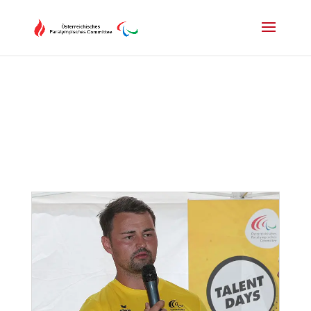
Drücken Sie Alt+M um das Hauptmenü zu öffnen oder Escape um e