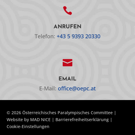

ANRUFEN
Telefon:
+43 5 9393 20330

EMAIL
E-Mail:
office@oepc.at
© 2026 Österreichisches Paralympisches Committee |
Website by
MAD NICE
|
Barrierefreiheitserklärung
|
Cookie-Einstellungen