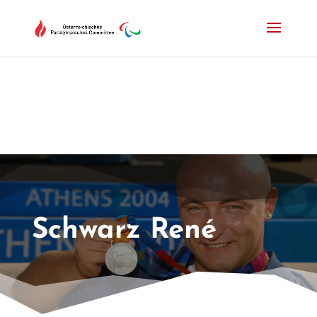
Drücken Sie Alt+M um das Hauptmenü zu öffnen oder Escape um e
Schwarz René