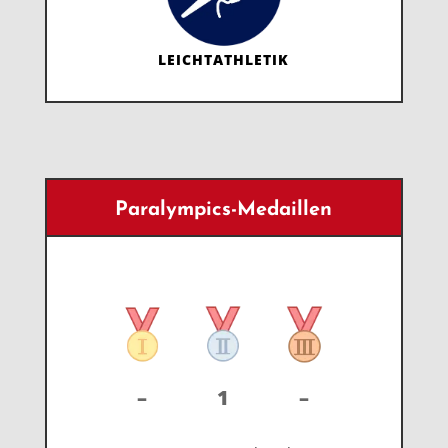
LEICHTATHLETIK
Paralympics-Medaillen
–
1
–