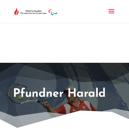
Drücken Sie Alt+M um das Hauptmenü zu öffnen oder Escape um e
Pfundner Harald