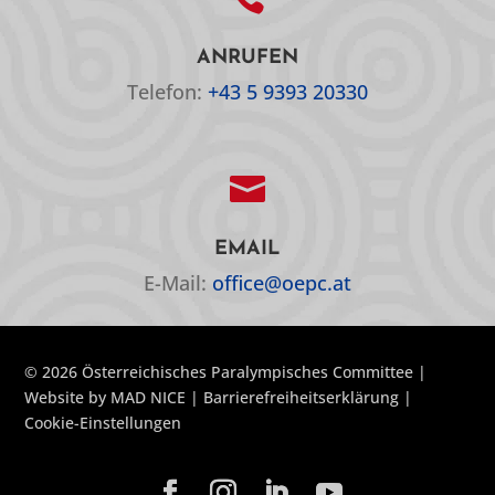
ANRUFEN
Telefon:
+43 5 9393 20330

EMAIL
E-Mail:
office@oepc.at
© 2026 Österreichisches Paralympisches Committee |
Website by
MAD NICE
|
Barrierefreiheitserklärung
|
Cookie-Einstellungen