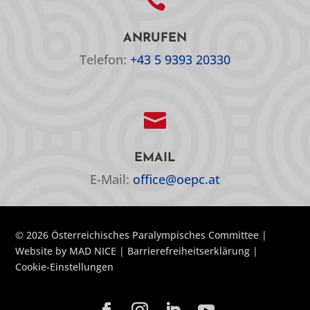

ANRUFEN
Telefon:
+43 5 9393 20330

EMAIL
E-Mail:
office@oepc.at
© 2026 Österreichisches Paralympisches Committee |
Website by
MAD NICE
|
Barrierefreiheitserklärung
|
Cookie-Einstellungen