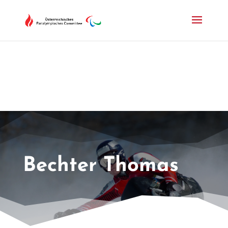
Drücken Sie Alt+M um das Hauptmenü zu öffnen oder Escape um e
Bechter Thomas