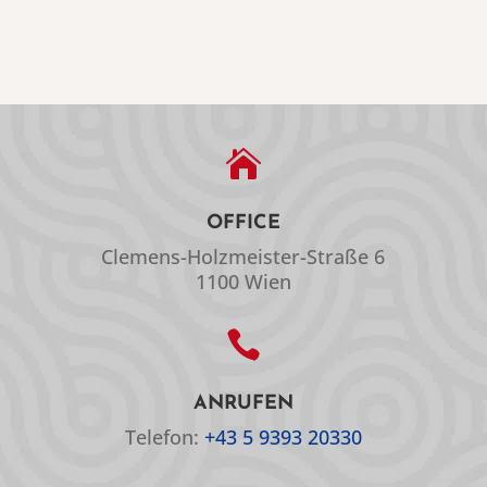

OFFICE
Clemens-Holzmeister-Straße 6
1100 Wien

ANRUFEN
Telefon:
+43 5 9393 20330