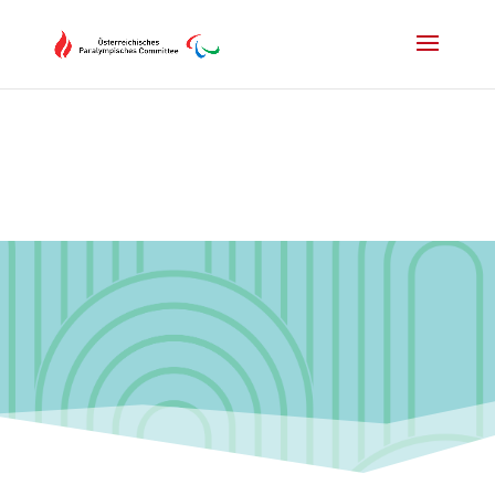
Drücken Sie Alt+M um das Hauptmenü zu öffnen oder Escape um e