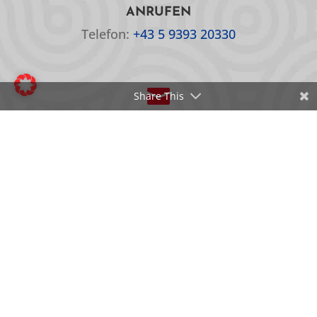
ANRUFEN
Telefon:
+43 5 9393 20330

Share This
EMAIL
E-Mail:
office@oepc.at
© 2026 Österreichisches Paralympisches Committee |
Website by
MAD NICE
|
Barrierefreiheitserklärung
|
Cookie-Einstellungen