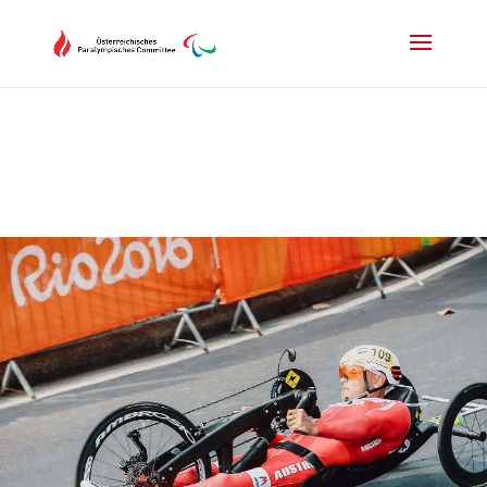
Drücken Sie Alt+M um das Hauptmenü zu öffnen oder Escape um e