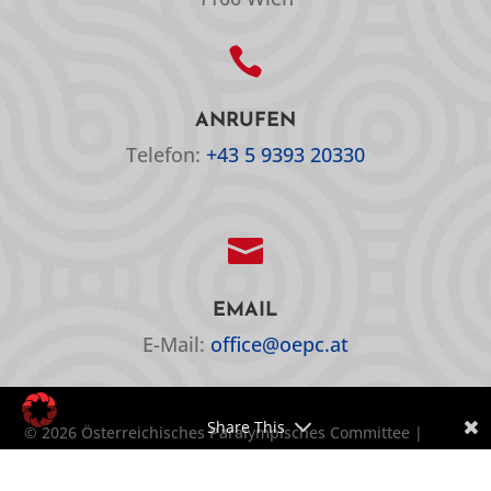

ANRUFEN
Telefon:
+43 5 9393 20330

EMAIL
E-Mail:
office@oepc.at
Share This
© 2026 Österreichisches Paralympisches Committee |
Website by
MAD NICE
|
Barrierefreiheitserklärung
|
Cookie-Einstellungen