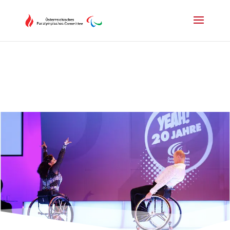
Drücken Sie Alt+M um das Hauptmenü zu öffnen oder Escape um e