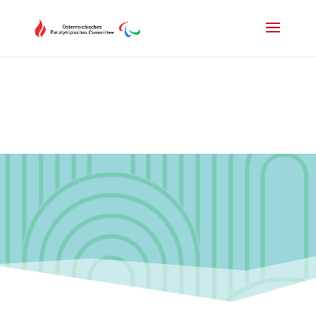
Drücken Sie Alt+M um das Hauptmenü zu öffnen oder Escape um e